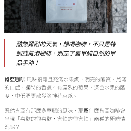
酷熱難耐的天氣，想喝咖啡，不只是特
調或氣泡咖啡，別忘了最單純自然的單
品手沖！
肯亞咖啡
風味複雜且充滿水果調、明亮的酸質、飽滿
的口感、獨特的香氣。有濃烈的莓果、深色水果的酸
度，中低溫更散發洛神花茶感。
既然肯亞有那麼多華麗的風味，那爲什麼肯亞咖啡會
呈現「喜歡的很喜歡，害怕的很害怕」兩種的極端情
況呢？