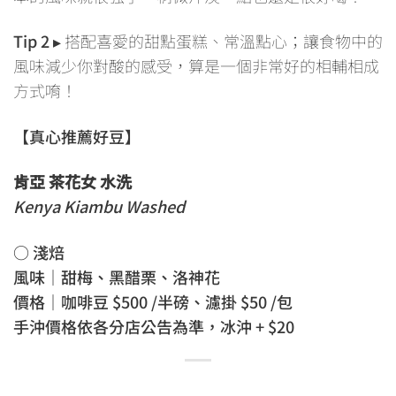
Tip 2
▸ 搭配喜愛的甜點蛋糕、常溫點心；讓食物中的
風味減少你對酸的感受，算是一個非常好的相輔相成
方式唷！
【真心推薦好豆】
肯亞 茶花女 水洗
Kenya Kiambu Washed
○ 淺焙
風味｜甜梅、黑醋栗、洛神花
價格｜咖啡豆 $500 /半磅、濾掛 $50 /包
手沖價格依各分店公告為準，冰沖 + $20