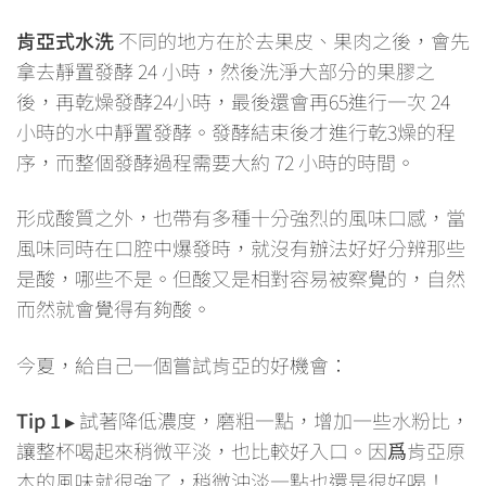
肯亞式水洗
不同的地方在於去果皮、果肉之後，會先
拿去靜置發酵 24 小時，然後洗淨大部分的果膠之
後，再乾燥發酵24小時，最後還會再65進行一次 24
小時的水中靜置發酵。發酵結束後才進行乾3燥的程
序，而整個發酵過程需要大約 72 小時的時間。
形成酸質之外，也帶有多種十分強烈的風味口感，當
風味同時在口腔中爆發時，就沒有辦法好好分辨那些
是酸，哪些不是。但酸又是相對容易被察覺的，自然
而然就會覺得有夠酸。
今夏，給自己一個嘗試肯亞的好機會：
Tip 1
▸ 試著降低濃度，磨粗一點，增加一些水粉比，
讓整杯喝起來稍微平淡，也比較好入口。因爲肯亞原
本的風味就很強了，稍微沖淡一點也還是很好喝！