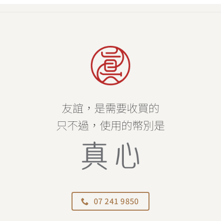
ee
友誼，是需要收買的
只不過，使用的幣別是
07 241 9850