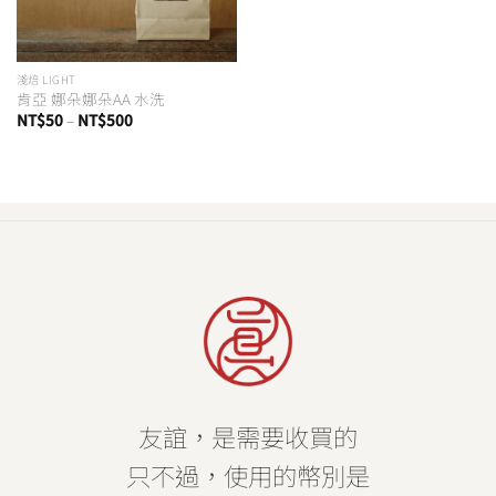
淺焙 LIGHT
肯亞 娜朵娜朵AA 水洗
價
NT$
50
–
NT$
500
格
範
圍：
NT$50
到
NT$500
ee
友誼，是需要收買的
只不過，使用的幣別是